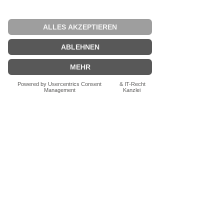
Rucksack in einem
Seitenteile Receycling-
Gewebe aus Rucksacklaminat
(100% recyceltes Polyester)
Unikat
Rollup mit seitlichem
Reißverschluss zur
vergrößerten Öffnung
Metallschließe
Wasserdichtes
Reißverschlussfach an der
Außenseite
Wechselbare Kletthalterungen
zur Befestigung am
Gepäckträger
Großes Laptopinnenfach
Seitliches Steckfach innen