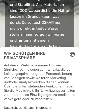
und Stabilität. Alle Materialien
sind 100% wasserdicht, die Nähte
lassen im Grunde kaum was
durch. Du solltest OSKAR nur
nicht direkt in tiefes Wasser
stellen. Innen sorgen wir vorne
und hinten mit einem
Innenfutter für zusätzlichen
Schutz.
Auf einen Blick fassen wir alle
Features von OSKAR nochmal für
Dich zusammen:
Fahrradrucksack mit Rollup-
Verschluss mit bis zu knapp
30 l Volumen
Fahrradtasche, Shopper und