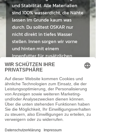
und Stabilität. Alle Materialien
sind 100% wasserdicht, die Nähte
lassen im Grunde kaum was
durch. Du solltest OSKAR nur
nicht direkt in tiefes Wasser
stellen. Innen sorgen wir vorne
und hinten mit einem
Innenfutter für zusätzlichen
Schutz.
Auf einen Blick fassen wir alle
Features von OSKAR nochmal für
Dich zusammen:
Fahrradrucksack mit Rollup-
Verschluss mit bis zu knapp
30 l Volumen
Fahrradtasche, Shopper und