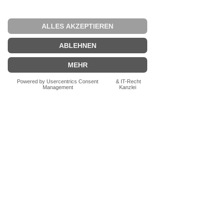
Rucksack in einem
Seitenteile Receycling-
Gewebe aus Rucksacklaminat
(100% recyceltes Polyester)
Unikat
Rollup mit seitlichem
Reißverschluss zur
vergrößerten Öffnung
Metallschließe
Wasserdichtes
Reißverschlussfach an der
Außenseite
Wechselbare Kletthalterungen
zur Befestigung am
Gepäckträger
Großes Laptopinnenfach
Seitliches Steckfach innen