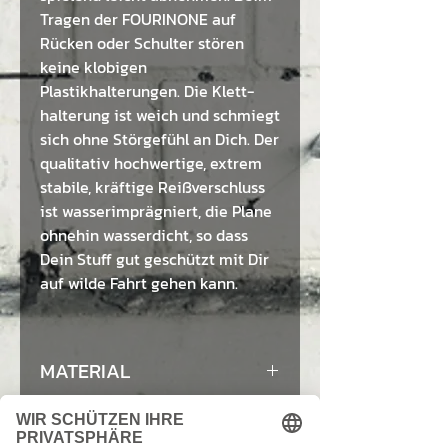
Tragen der FOURINONE auf
Rücken oder Schulter stören
keine klobigen
Plastikhalterungen. Die Klett-
halterung ist weich und schmiegt
sich ohne Störgefühl an Dich. Der
qualitativ hochwertige, extrem
stabile, kräftige Reißverschluss
ist wasserimprägniert, die Plane
ohnehin wasserdicht, so dass
Dein Stuff gut geschützt mit Dir
auf wilde Fahrt gehen kann.
MATERIAL
upgeceycelte, gebrauchte LKW-
ABMESSUNG
Plane | Autogurt |