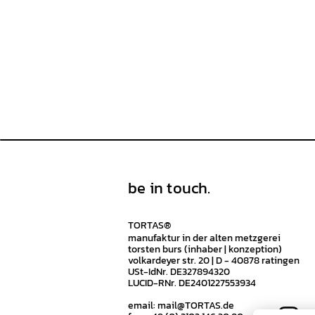
be in touch.
TORTAS®
manufaktur in der alten metzgerei
torsten burs (inhaber | konzeption)
volkardeyer str. 20 | D - 40878 ratingen
USt-IdNr. DE327894320
LUCID-RNr. DE2401227553934
email:
mail@TORTAS.de